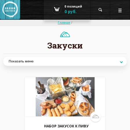
0
позиций
0 руб.
Главная
/
Закуски
Показать меню
Завтраки
Закуски
Салаты
Супы
Бургеры и сэндвичи
Паста
414/50 гр / 1373 ккал
НАБОР ЗАКУСОК К ПИВУ
Пельменная карта