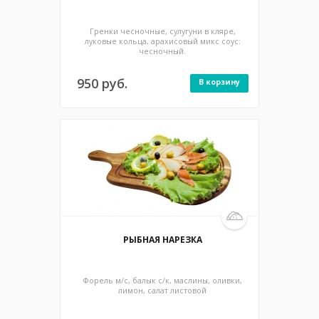
Горячее
Гренки чесночные, сулугуни в кляре,
Морепродукты
луковые кольца, арахисовый микс соус:
чесночный.
Мясо
Рыба
950 руб.
В корзину
Гарниры
Соусы
Десерты
Напитки
Заморозка
180/50 гр / 290 ккал
РЫБНАЯ НАРЕЗКА
Форель м/с, балык с/к, маслины, оливки,
лимон, салат листовой